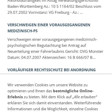
Alkoholauffälligkeit im Alltag Verwaltungsgerichtshof
Baden-Württemberg Az.: 10 S 1164/02 Beschluss vom
29.07.2002 Vorinstanz: VG Freiburg - Az.: ...
VERSCHWEIGEN EINER VORAUSGEGANGENEN
MEDIZINISCH-PS
Verschweigen einer vorausgegangenen medizinisch-
psychologischen Begutachtung bei Antrag auf
Neuerteilung einer Fahrerlaubnis Gericht: OVG Münster
Datum: 04.07.2007 Aktenzeichen: 16 B 666/07 B...
VORLÄUFIGER RECHTSSCHUTZ BEI ANORDNUNG
EINER MPU
Vorläufiger Rechtsschutz bei Anordnung einer MPU
Wir verwenden Cookies um unsere Website zu
Oberverwaltungsgericht Rheinland-Pfalz Az.: 10 A
optimieren und Ihnen das
bestmögliche Online-
10062/07.OVG Urteil vom 05.06.2007 In dem
Erlebnis
zu bieten. Mit dem Klick auf
„Alle erlauben“
Verwaltungsrechtsstreit wegen Entziehung der Fahrerl...
erklären Sie sich damit einverstanden. Weiterführende
Informationen und die Möglichkeit, einzelne Cookies